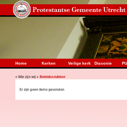
Home
Kerken
Veilige kerk
Diaconie
PU
»
Wie zijn wij
»
Beleidsstukken
Er zijn geen items gevonden