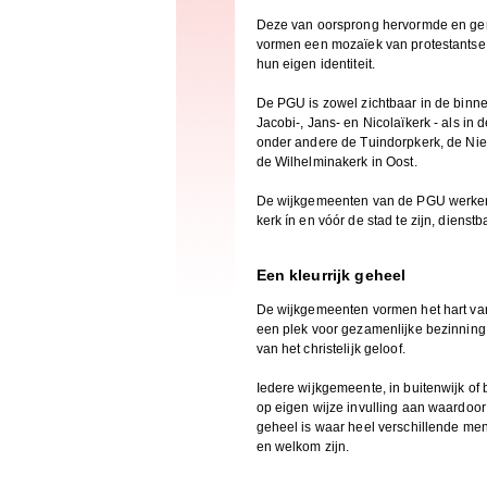
Deze van oorsprong hervormde en ge
vormen een mozaïek van protestantse
hun eigen identiteit.
De PGU is zowel zichtbaar in de binn
Jacobi-, Jans- en Nicolaïkerk - als in 
onder andere de Tuindorpkerk, de Ni
de Wilhelminakerk in Oost.
De wijkgemeenten van de PGU werke
kerk ín en vóór de stad te zijn, diens
Een kleurrijk geheel
De wijkgemeenten vormen het hart va
een plek voor gezamenlijke bezinning
van het christelijk geloof.
Iedere wijkgemeente, in buitenwijk of 
op eigen wijze invulling aan waardoor
geheel is waar heel verschillende men
en welkom zijn.