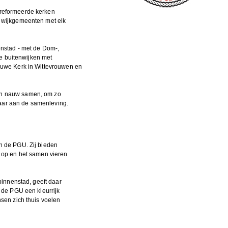
reformeerde kerken
 wijkgemeenten met elk
enstad - met de Dom-,
de buitenwijken met
euwe Kerk in Wittevrouwen en
n nauw samen, om zo
tbaar aan de samenleving.
n de PGU. Zij bieden
 op en het samen vieren
binnenstad, geeft daar
 de PGU een kleurrijk
sen zich thuis voelen