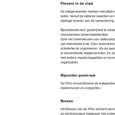
Present in de stad
De wijkgemeenten hebben niet alleen 
leden. Vanuit de bijbelse waarden en i
bijdrage leveren aan de samenleving, 
Bijvoorbeeld door gastvrijheid te bied
monumentale binnenstadskerken.
Door het ondersteunen van daklozenp
van individuele hulp. Door levensbesc
activiteiten te organiseren. Via de 
in verschillende wijkgemeenten. En d
met andere maatschappelijke en leve
organisaties.
Bijzonder pastoraat
De PGU omvat behalve de wijkgemeent
ziekenhuizen en zorgcentra.
Bureau
Het Bureau van de PGU verleent serv
en het bijzondere pastoraat. Het ond