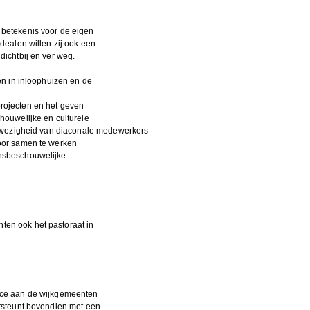
betekenis voor de eigen
dealen willen zij ook een
dichtbij en ver weg.
en in inloophuizen en de
rojecten en het geven
houwelijke en culturele
aanwezigheid van diaconale medewerkers
oor samen te werken
nsbeschouwelijke
en ook het pastoraat in
ice aan de wijkgemeenten
ersteunt bovendien met een