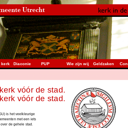
 kerk
Diaconie
PUP
Wie zijn wij
Geldzaken
Con
 kerk vóór de stad.
 kerk vóór de stad.
U) is het veelkleurige
emeenten met een iets
 over de gehele stad.