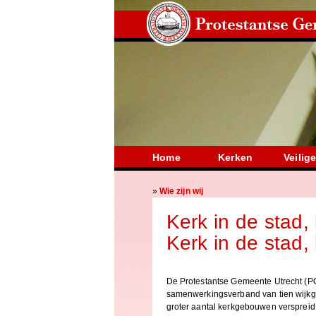
Home
Kerken
Veilige
»
Wie zijn wij
Kerk in de stad,
Kerk in de stad,
De Protestantse Gemeente Utrecht (PG
samenwerkingsverband van tien wijkg
groter aantal kerkgebouwen verspreid